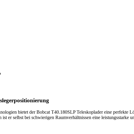
P
uslegerpositionierung
chnologien bietet der Bobcat T40.180SLP Teleskoplader eine perfekte L
st er selbst bei schwierigen Raumverhältnissen eine leistungsstarke u