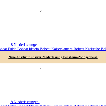
8 Niederlassungen
bcat Fulda
Bobcat Idstein
Bobcat Kaiserslautern
Bobcat Karlsruhe
Bob
Neue Anschrift unserer Niederlassung Bensheim-Zwingenberg
8 Niederlassungen