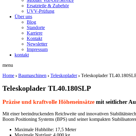
Mobiler Vor-Ort-Service
Ersatzteile & Zubehör
UVV-Prüfung
Über uns
Blog
Standorte
Karriere
Kontakt
Newsletter
Impressum
kontakt
menu
Home
Baumaschinen
Teleskoplader
Teleskoplader TL40.180SL
Teleskoplader TL40.180SLP
Präzise und kraftvolle Höheneinsätze
mit seitlicher A
Mit einer beeindruckenden Reichweite und innovativen Stabilitätste
Boom Positioning Systems (BPS) und seiner kompakten Stabilisatoren i
Maximale Hubhöhe: 17,5 Meter
Maximale Nutzlast: 4.000 kg