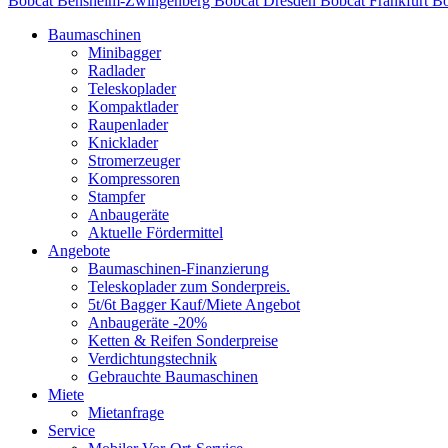
Bobcat Bensheim-Zwingenberg
Bobcat Dresden
Bobcat Frankfurt
Bo
Baumaschinen
Minibagger
Radlader
Teleskoplader
Kompaktlader
Raupenlader
Knicklader
Stromerzeuger
Kompressoren
Stampfer
Anbaugeräte
Aktuelle Fördermittel
Angebote
Baumaschinen-Finanzierung
Teleskoplader zum Sonderpreis.
5t/6t Bagger Kauf/Miete Angebot
Anbaugeräte -20%
Ketten & Reifen Sonderpreise
Verdichtungstechnik
Gebrauchte Baumaschinen
Miete
Mietanfrage
Service