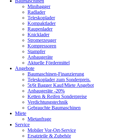
Baumaschinen
Minibagger
Radlader
Teleskoplader
Kompaktlader
Raupenlader
Knicklader
Stromerzeuger
Kompressoren
Stampfer
Anbaugeräte
Aktuelle Fördermittel
Angebote
Baumaschinen-Finanzierung
Teleskoplader zum Sonderpreis.
5t/6t Bagger Kauf/Miete Angebot
Anbaugeräte -20%
Ketten & Reifen Sonderpreise
Verdichtungstechnik
Gebrauchte Baumaschinen
Miete
Mietanfrage
Service
Mobiler Vor-Ort-Service
Ersatzteile & Zubehör