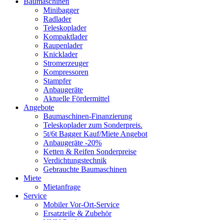
Baumaschinen
Minibagger
Radlader
Teleskoplader
Kompaktlader
Raupenlader
Knicklader
Stromerzeuger
Kompressoren
Stampfer
Anbaugeräte
Aktuelle Fördermittel
Angebote
Baumaschinen-Finanzierung
Teleskoplader zum Sonderpreis.
5t/6t Bagger Kauf/Miete Angebot
Anbaugeräte -20%
Ketten & Reifen Sonderpreise
Verdichtungstechnik
Gebrauchte Baumaschinen
Miete
Mietanfrage
Service
Mobiler Vor-Ort-Service
Ersatzteile & Zubehör