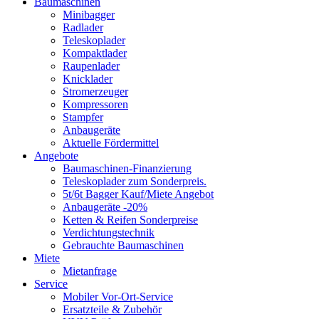
Baumaschinen
Minibagger
Radlader
Teleskoplader
Kompaktlader
Raupenlader
Knicklader
Stromerzeuger
Kompressoren
Stampfer
Anbaugeräte
Aktuelle Fördermittel
Angebote
Baumaschinen-Finanzierung
Teleskoplader zum Sonderpreis.
5t/6t Bagger Kauf/Miete Angebot
Anbaugeräte -20%
Ketten & Reifen Sonderpreise
Verdichtungstechnik
Gebrauchte Baumaschinen
Miete
Mietanfrage
Service
Mobiler Vor-Ort-Service
Ersatzteile & Zubehör