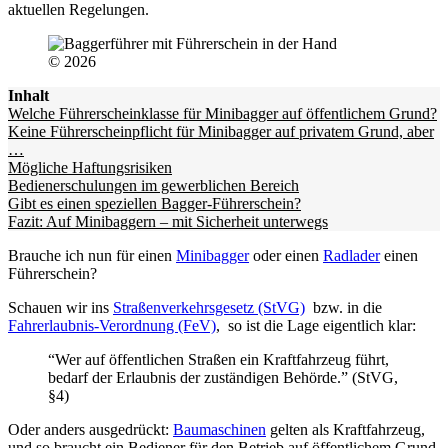
aktuellen Regelungen.
© 2026
Inhalt
Welche Führerscheinklasse für Minibagger auf öffentlichem Grund?
Keine Führerscheinpflicht für Minibagger auf privatem Grund, aber
…
Mögliche Haftungsrisiken
Bedienerschulungen im gewerblichen Bereich
Gibt es einen speziellen Bagger-Führerschein?
Fazit: Auf Minibaggern – mit Sicherheit unterwegs
Brauche ich nun für einen
Minibagger
oder einen
Radlader
einen
Führerschein?
Schauen wir ins
Straßenverkehrsgesetz (StVG)
bzw. in die
Fahrerlaubnis-Verordnung (FeV)
, so ist die Lage eigentlich klar:
“Wer auf öffentlichen Straßen ein Kraftfahrzeug führt,
bedarf der Erlaubnis der zuständigen Behörde.” (StVG,
§4)
Oder anders ausgedrückt:
Baumaschinen
gelten als Kraftfahrzeug,
und so braucht ein Bediener für den Betrieb auf öffentlichem Grund