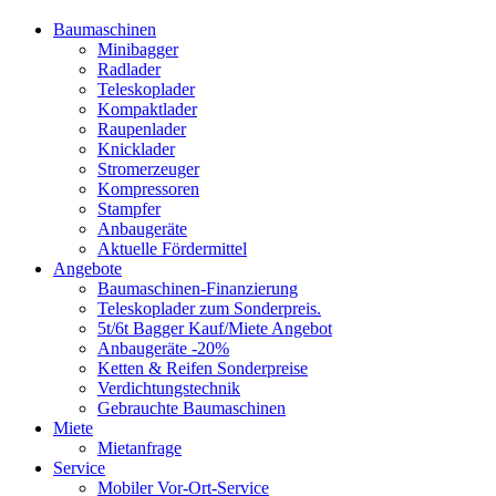
Baumaschinen
Minibagger
Radlader
Teleskoplader
Kompaktlader
Raupenlader
Knicklader
Stromerzeuger
Kompressoren
Stampfer
Anbaugeräte
Aktuelle Fördermittel
Angebote
Baumaschinen-Finanzierung
Teleskoplader zum Sonderpreis.
5t/6t Bagger Kauf/Miete Angebot
Anbaugeräte -20%
Ketten & Reifen Sonderpreise
Verdichtungstechnik
Gebrauchte Baumaschinen
Miete
Mietanfrage
Service
Mobiler Vor-Ort-Service