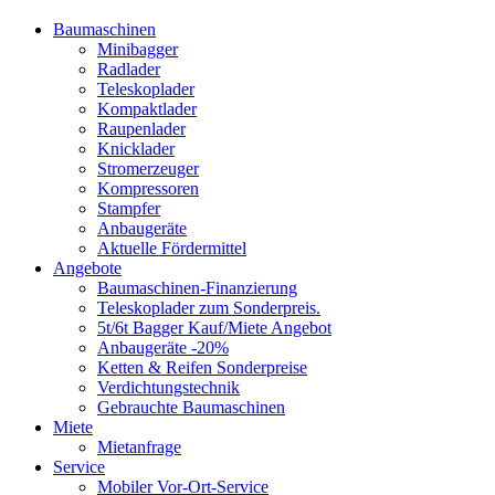
Baumaschinen
Minibagger
Radlader
Teleskoplader
Kompaktlader
Raupenlader
Knicklader
Stromerzeuger
Kompressoren
Stampfer
Anbaugeräte
Aktuelle Fördermittel
Angebote
Baumaschinen-Finanzierung
Teleskoplader zum Sonderpreis.
5t/6t Bagger Kauf/Miete Angebot
Anbaugeräte -20%
Ketten & Reifen Sonderpreise
Verdichtungstechnik
Gebrauchte Baumaschinen
Miete
Mietanfrage
Service
Mobiler Vor-Ort-Service