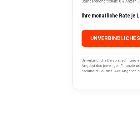
Standardkonditionen: 0 € Anzahlu
Ihre monatliche Rate je L
UNVERBINDLICHE
Unverbindliche Beispielrechnung au
Angebot des jeweiligen Finanzieru
nominaler Sollzins. Alle Angaben o