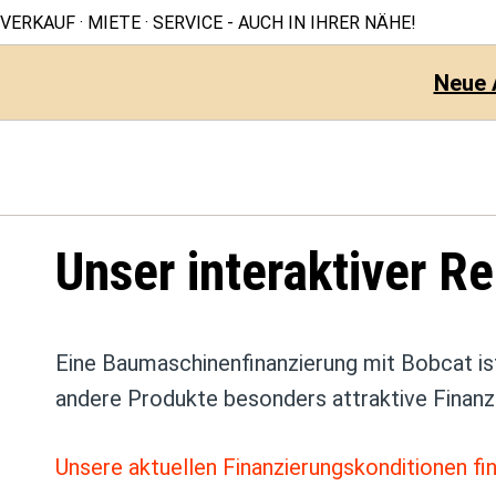
VERKAUF · MIETE · SERVICE - AUCH IN IHRER NÄHE!
Neue 
S
Home
Der Baumaschinen Finanzierungs-Rechner von Bobcat
k
i
Unser interaktiver R
p
t
o
Eine Baumaschinenfinanzierung mit Bobcat ist
c
andere Produkte besonders attraktive Finan
o
n
Unsere aktuellen Finanzierungskonditionen fin
t