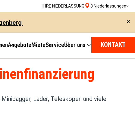
IHRE NIEDERLASSUNG
8 Niederlassungen
×
ngenberg
KONTAKT
nen
Angebote
Miete
Service
Über uns
nenfinanzierung
 Minibagger, Lader, Teleskopen und viele