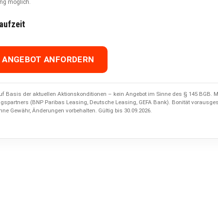
ng möglich.
aufzeit
S ANGEBOT ANFORDERN
f Basis der aktuellen Aktionskonditionen – kein Angebot im Sinne des § 145 BGB. Ma
ngspartners (BNP Paribas Leasing, Deutsche Leasing, GEFA Bank). Bonität vorausges
hne Gewähr, Änderungen vorbehalten. Gültig bis 30.09.2026.